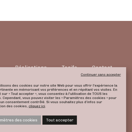
s
Réalisations
Tarifs
Contact
Continuer sans accepter
ilisons des cookies sur notre site Web pour vous offrir l'expérience la
rtinente en mémorisant vos préférences et en répétant vos visites. En
t sur « Tout accepter », vous consentez à l'utilisation de TOUS les
. Cependant, vous pouvez visiter les « Paramètres des cookies » pour
 un consentement contrôlé. Si vous souhaitez plus d’infos sur
sation des cookies,
cliquez ici
.
Politique de confidentialité
Mentions légales
mètres des cookies
Tout accepter