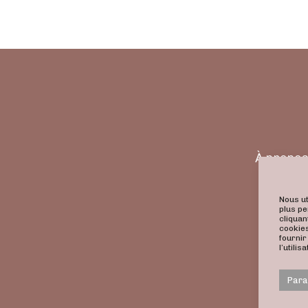
À propo
Nous ut
plus pe
cliquan
cookies
fournir
l’utili
Para